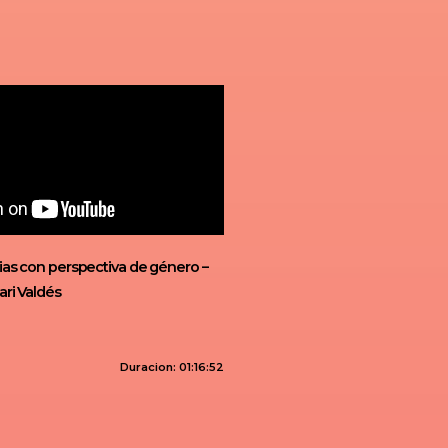
ias con perspectiva de género –
ari Valdés
Duracion: 01:16:52