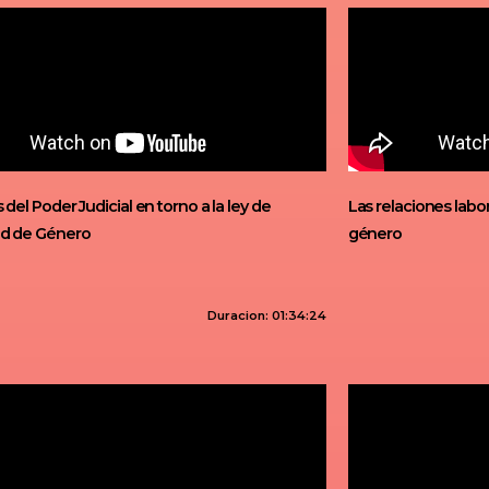
 del Poder Judicial en torno a la ley de
Las relaciones lab
ad de Género
género
Duracion: 01:34:24