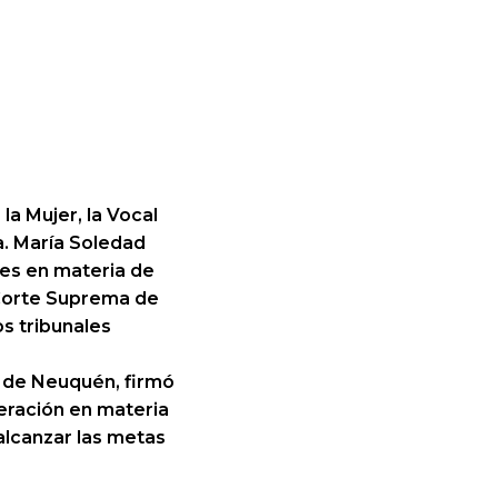
la Mujer, la Vocal
ra. María Soledad
ces en materia de
a Corte Suprema de
os tribunales
l de Neuquén, firmó
eración en materia
alcanzar las metas