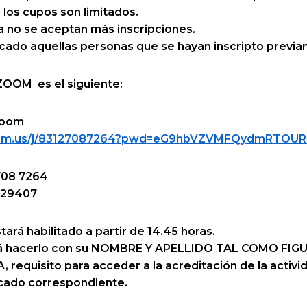
 los cupos son limitados.
a no se aceptan más inscripciones.
ficado aquellas personas que se hayan inscripto previam
 ZOOM es el siguiente:
 Zoom
zoom.us/j/83127087264?pwd=eG9hbVZVMFQydmRTO
2708 7264
929407
stará habilitado a partir de 14.45 horas.
rá hacerlo con su NOMBRE Y APELLIDO TAL COMO FIG
requisito para acceder a la acreditación de la activi
icado correspondiente.