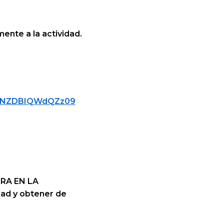
ente a la actividad.
URNZDBIQWdQZz09
URA EN LA
dad y obtener de